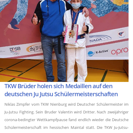
TKW Brüder holen sich Medaillen auf den
deutschen Ju Jutsu Schülermeisterschaften
Niklas Zimpfer vom TKW Nienburg wird Deutscher Schülermeister im
Ju-Jutsu Fighting. Sein Bruder Valentin wird Dritter. Nach zweijähriger
corona-bedingter Wettkampfpause fand endlich wieder die Deutsche
Schülermeisterschaft im hessischen Maintal statt. Die TKW Ju-Jutsu-