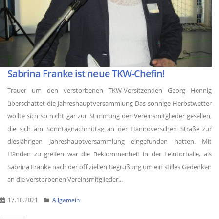
Sabrina Franke ist neue TKW-Chefin!
Trauer um den verstorbenen TKW-Vorsitzenden Georg Hennig
überschattet die Jahreshauptversammlung Das sonnige Herbstwetter
wollte sich so nicht gar zur Stimmung der Vereinsmitglieder gesellen,
die sich am Sonntagnachmittag an der Hannoverschen Straße zur
diesjährigen Jahreshauptversammlung eingefunden hatten. Mit
Händen zu greifen war die Beklommenheit in der Leintorhalle, als
Sabrina Franke nach der offiziellen Begrüßung um ein stilles Gedenken
an die verstorbenen Vereinsmitglieder...
17.10.2021
Allgemein