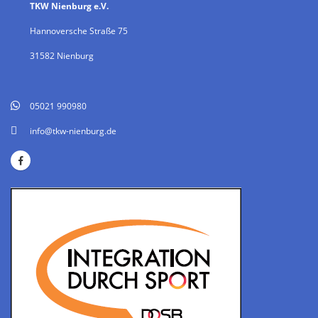
TKW Nienburg e.V.
Hannoversche Straße 75
31582 Nienburg
05021 990980
info@tkw-nienburg.de