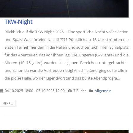
TKW-Night
Rückblick auf die TKW Night 2025 – Eine sportliche Nacht voller Action
und Spaß! Was für eine Nacht! ???? Pünktlich ab 18 Uhr strömten die
ersten Teilnehmenden in die Hallen und suchten sich ihren Schlafplatz
für das Abenteuer, das vor ihnen lag. Die Jüngeren (6–9 Jahre) und die
Älteren (10–15 Jahre) wurden in eigenen Bereichen untergebracht –
und schon da war die Vorfreude riesig! Anschließend ging es für alle in
die große Halle, wo der Jugendvorstand das bunte Abendprogra...
04.10.2025 18:00 - 05.10.2025 12:00
7 Bilder
Allgemein
MEHR ...