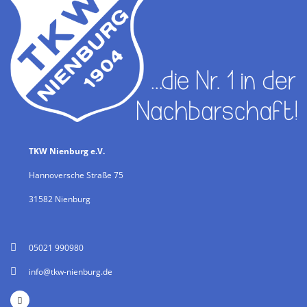
TKW Nienburg e.V.
Hannoversche Straße 75
31582 Nienburg
05021 990980
info@tkw-nienburg.de