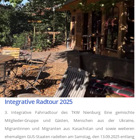
Integrative Radtour 2025
3. Integrative Fahrradtour des TKW Nienburg Eine gemischte
Mitglieder-Gruppe und Gästen, Menschen aus der Ukraine,
Migrantinnen und Migranten aus Kasachstan und sowie weiteren
ehemaligen GUS-Staaten radelten am Samstag, den 13.09.2025 entlang