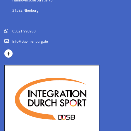
Hannoversche Straße 75
31582 Nienburg
05021 990980
info@tkw-nienburg.de