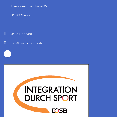
Hannoversche Straße 75
31582 Nienburg
05021 990980
info@tkw-nienburg.de