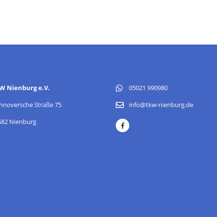
W Nienburg e.V.
05021 990980
nnoversche Straße 75
info@tkw-nienburg.de
582 Nienburg