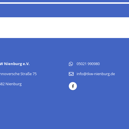
W Nienburg e.V.
05021 990980
nnoversche Straße 75
info@tkw-nienburg.de
582 Nienburg