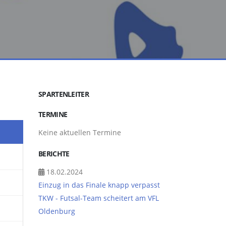
SPARTENLEITER
TERMINE
Keine aktuellen Termine
BERICHTE
18.02.2024
Einzug in das Finale knapp verpasst
TKW - Futsal-Team scheitert am VFL
Oldenburg