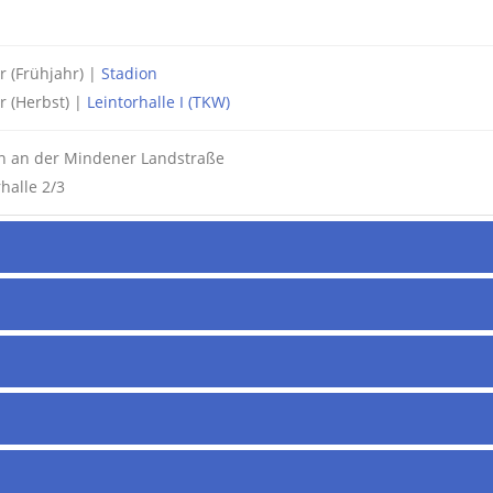
r (Frühjahr) |
Stadion
r (Herbst) |
Leintorhalle I (TKW)
n an der Mindener Landstraße
halle 2/3