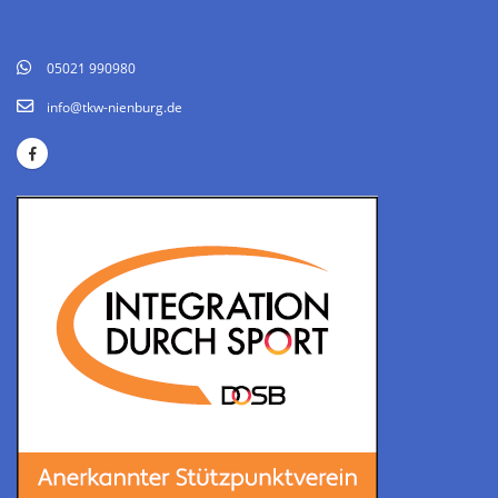
05021 990980
info@tkw-nienburg.de