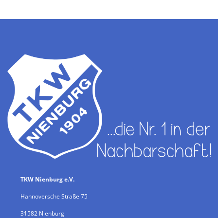
TKW Nienburg e.V.
Hannoversche Straße 75
31582 Nienburg