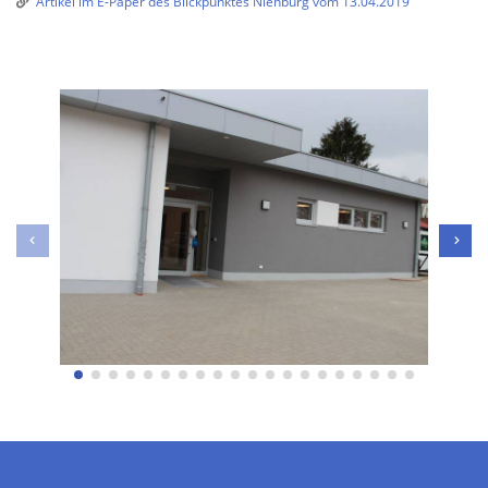
Artikel im E-Paper des Blickpunktes Nienburg vom 13.04.2019