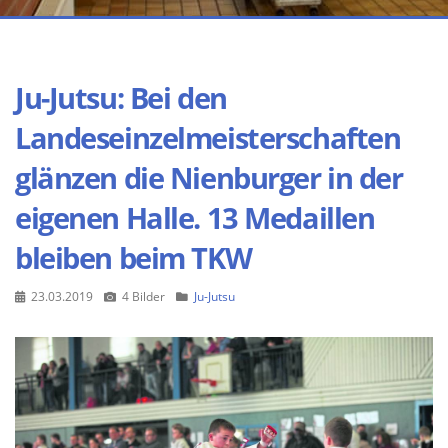
Ju-Jutsu: Bei den
Landeseinzelmeisterschaften
glänzen die Nienburger in der
eigenen Halle. 13 Medaillen
bleiben beim TKW
23.03.2019
4 Bilder
Ju-Jutsu