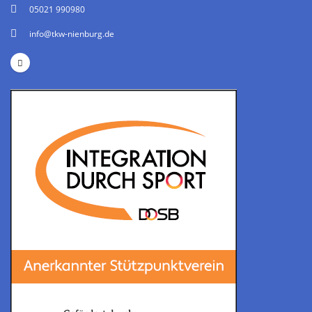
05021 990980
info@tkw-nienburg.de