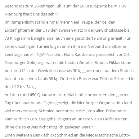
Besonders zum 20-jährigen Jubiläum der Ju-Jutsu-Sparte beim TKW
Nienburg freut uns das sehr.“
Im Rampenlicht stand einmal mehr Neel Traupe, der bei den
Einzelfightern in der U18 den zweiten Platz in der Gewichtsklasse bis
73 Kilogramm belegte, aber auch eine gesonderte Ehrung erhielt. Für
seine unzähligen Turnierfolge verlieh ihm der Verband die silberne
Leistungsnadel – NJJV-Präsident Hans Radtke war persönlich vor Ort.
Nienburger Goldjungs waren die beiden Zimpfer-Brüder. Niklas stand
bei der U12 in der Gewichtsklasse bis 30 kg ganz oben auf dem Podest,
Valentin bei der U14 bis 38 kg. Dritter im Bunde war Tristian Schmied in
der U12 bis 34 kg.
Auf den rund 450 Quadratmetern Mattenfläche wurden den ganzen
Tag über spannende Fights gezeigt; die Nienburger Organisation fand
viel Anerkennung. Schmied berichtete stolz: „Von allen Teilnehmer
kam reichlich Lob. Das gebe ich gern an unsere vielen Helfer weiter,
ohne die so etwas nicht möglich gewesen wäre.“
Einen weiteren Dank schickt Schmied an die Niedersächsische Lotto-