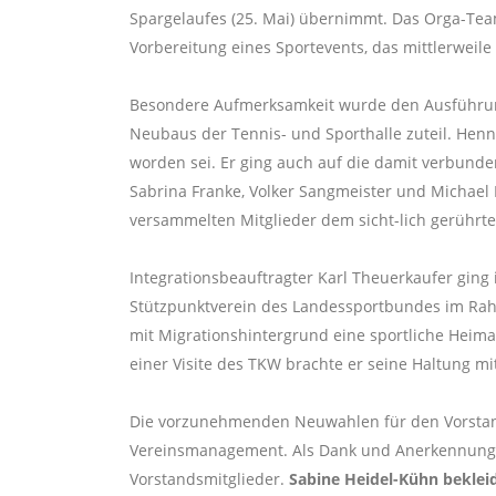
Spargelaufes (25. Mai) übernimmt. Das Orga-Team
Vorbereitung eines Sportevents, das mittlerweile
Besondere Aufmerksamkeit wurde den Ausführung
Neubaus der Tennis- und Sporthalle zuteil. Henn
worden sei. Er ging auch auf die damit verbunde
Sabrina Franke, Volker Sangmeister und Michael 
versammelten Mitglieder dem sicht-lich gerührt
Integrationsbeauftragter Karl Theuerkaufer ging 
Stützpunktverein des Landessportbundes im Rahme
mit Migrationshintergrund eine sportliche Heima
einer Visite des TKW brachte er seine Haltung m
Die vorzunehmenden Neuwahlen für den Vorstand
Vereinsmanagement. Als Dank und Anerkennung f
Vorstandsmitglieder.
Sabine Heidel-Kühn bekleid