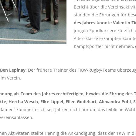
Bericht über die Vereinsaktiv
standen die Ehrungen für be
des Jahres konnte Valentin Z
jungen Sportkarriere kürzlich 
Altersklasse erkämpfen konnte
Kampfsportler nicht nehmen, d
 Ben Lepinay.
Der frühere Trainer des TKW-Rugby-Teams überzeugt 
 im Verein.
chnung als Team des Jahres rechtfertigen, bewies die Ehrung de
te, Hertha Wesch, Elke Lippel, Ellen Godehart, Alexandra Pohl, 
Damen“ kümmern sich seit Jahren nicht nur um das leibliche Wohl
Vereinsanlässen.
chen Aktivitäten stellte Hennig die Ankündigung, dass der TKW in 