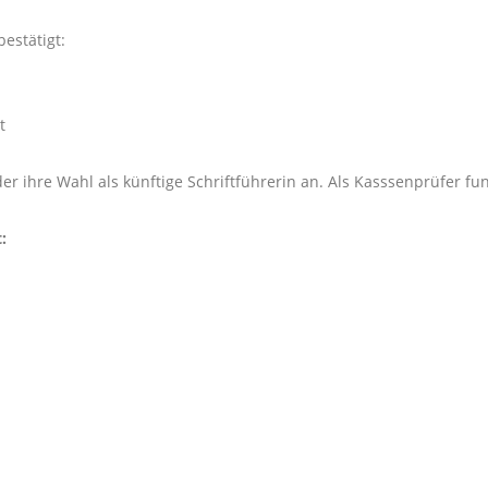
estätigt:
t
r ihre Wahl als künftige Schriftführerin an. Als Kasssenprüfer fu
: