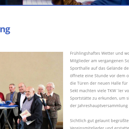
ung
Frühlingshaftes Wetter und wo
Mitglieder am vergangenen So
Sporthalle auf das Gelände d
öffnete eine Stunde vor dem 
die Türen der neuen Halle für
Sekt machten viele TKW`ler v
Sportstätte zu erkunden, um 
der Jahreshauptversammlung in
Sichtlich gut gelaunt begrüßt
Vereinsmitglieder und erstat