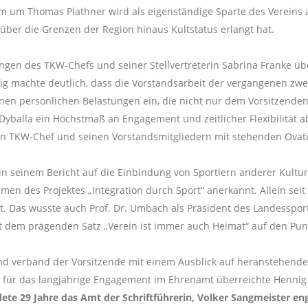
 um Thomas Plathner wird als eigenständige Sparte des Vereins a
 über die Grenzen der Region hinaus Kultstatus erlangt hat.
en des TKW-Chefs und seiner Stellvertreterin Sabrina Franke übe
ig machte deutlich, dass die Vorstandsarbeit der vergangenen zwe
nen persönlichen Belastungen ein, die nicht nur dem Vorsitzende
Dyballa ein Höchstmaß an Engagement und zeitlicher Flexibilität a
en TKW-Chef und seinen Vorstandsmitgliedern mit stehenden Ovat
in seinem Bericht auf die Einbindung von Sportlern anderer Kulture
n des Projektes „Integration durch Sport“ anerkannt. Allein seit
t. Das wusste auch Prof. Dr. Umbach als Präsident des Landesspor
it dem prägenden Satz „Verein ist immer auch Heimat“ auf den Pun
 verband der Vorsitzende mit einem Ausblick auf heranstehende 
ür das langjährige Engagement im Ehrenamt überreichte Hennig
ete 29 Jahre das Amt der Schriftführerin, Volker Sangmeister eng