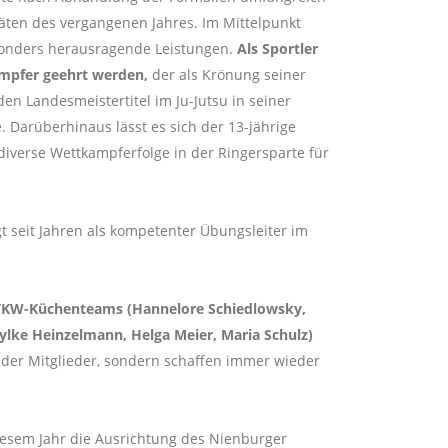
itäten des vergangenen Jahres. Im Mittelpunkt
sonders herausragende Leistungen.
Als Sportler
impfer geehrt werden,
der als Krönung seiner
den Landesmeistertitel im Ju-Jutsu in seiner
. Darüberhinaus lässt es sich der 13-jährige
iverse Wettkampferfolge in der Ringersparte für
seit Jahren als kompetenter Übungsleiter im
s TKW-Küchenteams (Hannelore Schiedlowsky,
Sylke Heinzelmann, Helga Meier, Maria Schulz)
 der Mitglieder, sondern schaffen immer wieder
diesem Jahr die Ausrichtung des Nienburger