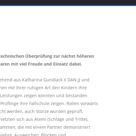
r technischen Überprüfung zur nächst höheren
aren mit viel Freude und Einsatz dabei.
ehend aus Katharina Gundlack II DAN JJ und
men mit ihrer ruhigen Art den Kindern ihre
re Leistungen zeigen konnten und bestanden
rüflinge ihre Fallschule zeigen. Rollen vorwärts
cht werden, auch Stürze wurden geprüft.
etzten sich aus Atemi (Schläge und Tritte),
ammen, die mit einem Partner demonstriert
lehre, Ausweichen, Blocken und