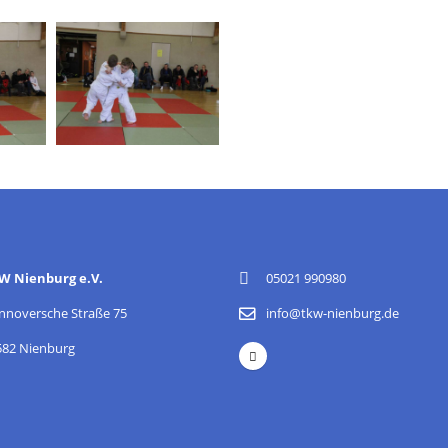
W Nienburg e.V.
05021 990980
nnoversche Straße 75
info@tkw-nienburg.de
582 Nienburg