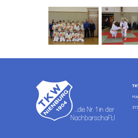
TK
Ha
31