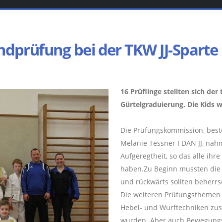
ndprüfung bei der TKW JJ-Sparte
16 Prüflinge stellten sich de
Gürtelgraduierung. Die Kids w
Die Prüfungskommission, best
Melanie Tessner I DAN JJ, nah
Aufgeregtheit, so das alle ih
haben.Zu Beginn mussten die P
und rückwärts sollten beherrs
Die weiteren Prüfungsthemen s
Hebel- und Wurftechniken zus
wurden. Aber auch Bewegungs