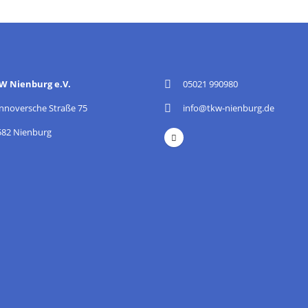
W Nienburg e.V.
05021 990980
nnoversche Straße 75
info@tkw-nienburg.de
582 Nienburg