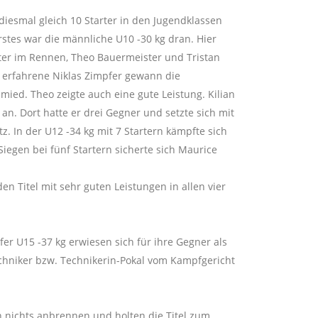
iesmal gleich 10 Starter in den Jugendklassen
rstes war die männliche U10 -30 kg dran. Hier
rter im Rennen, Theo Bauermeister und Tristan
 erfahrene Niklas Zimpfer gewann die
mied. Theo zeigte auch eine gute Leistung. Kilian
 an. Dort hatte er drei Gegner und setzte sich mit
tz. In der U12 -34 kg mit 7 Startern kämpfte sich
iegen bei fünf Startern sicherte sich Maurice
n Titel mit sehr guten Leistungen in allen vier
er U15 -37 kg erwiesen sich für ihre Gegner als
chniker bzw. Technikerin-Pokal vom Kampfgericht
en nichts anbrennen und holten die Titel zum