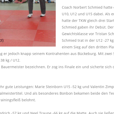
Coach Norbert Schmied hatte d
U10, U12 und U15 dabei. Als e
hatte der TKW gleich drei Sta
Schmied gaben ihr Debüt. Der
Gewichtsklasse vor Tristan Sch
Schmied trat in der U12 -27 kg
einem Sieg auf den dritten Pla
lag er jedoch knapp seinem Kontrahenten aus Bückeburg. Mit zwei S
-38 kg / U12.
auermeister bezeichnen. Er zog ins Finale ein und sicherte sich de
r gute Leistungen: Marie Steinborn U15 -52 kg und Valentin Zimpf
almeistertitel. Und als besonderes Bonbon bekamen beide den Te
rainingsfleiß belohnt.
iedrich -57 kg und Neel Traupe -66 kg auf die Matte. Auch sie ließ