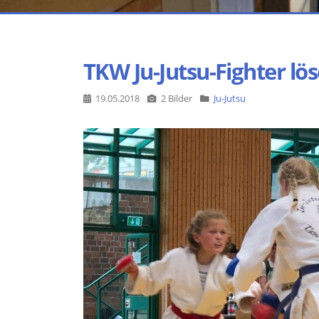
TKW Ju-Jutsu-Fighter lö
19.05.2018
2 Bilder
Ju-Jutsu