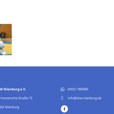
W Nienburg e.V.
05021 990980
nnoversche Straße 75
info@tkw-nienburg.de
582 Nienburg