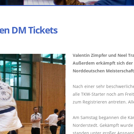
sen DM Tickets
Valentin Zimpfer und Neel Tr
Außerdem erkämpft sich der T
Norddeutschen Meisterschaft
Nach einer sehr beschwerlich
alle TKW-Starter noch am Frei
zum Registrieren antreten. Al
Am Samstag begannen die Käm
Norderstedt. Gekämpft wurde 
standen unter großer Anspannu