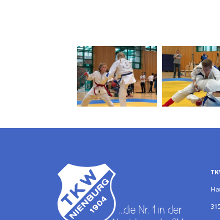
TK
Ha
31