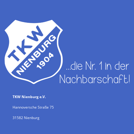
TKW Nienburg e.V.
Hannoversche Straße 75
31582 Nienburg