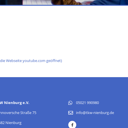
d die Webseite youtube.com geöffnet)
W Nienburg e.V.
05021 990980
nnoversche Straße 75
info@tkw-nienburg.de
582 Nienburg