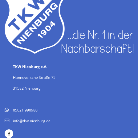
TKW Nienburg e.V.
Hannoversche Straße 75
31582 Nienburg
05021 990980
info@tkw-nienburg.de