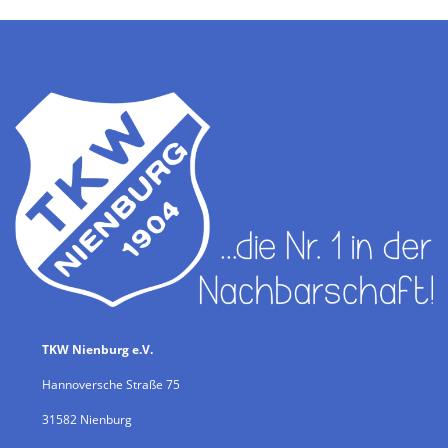
TKW Nienburg e.V.
Hannoversche Straße 75
31582 Nienburg