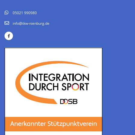
05021 990980
info@tkw-nienburg.de