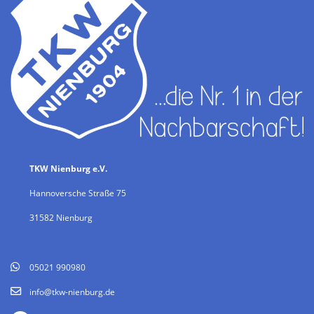
TKW Nienburg e.V.
Hannoversche Straße 75
31582 Nienburg
05021 990980
info@tkw-nienburg.de