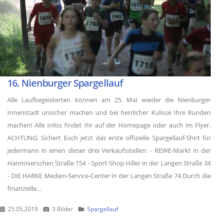
16. Nienburger Spargellauf
Alle Laufbegeisterten können am 25. Mai wieder die Nienburger
Innenstadt unsicher machen und bei herrlicher Kulisse Ihre Runden
machen! Alle Infos findet Ihr auf der Homepage oder auch im Flyer.
ACHTUNG: Sichert Euch jetzt das erste offizielle Spargellauf-Shirt für
jedermann in einen dieser drei Verkaufsstellen: - REWE-Markt in der
Hannoverschen Straße 154 - Sport-Shop Hiller in der Langen Straße 34
- DIE HARKE Medien-Service-Center in der Langen Straße 74 Durch die
finanzielle...
25.05.2019
3 Bilder
Spargellauf