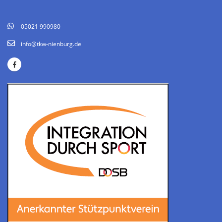
05021 990980
info@tkw-nienburg.de