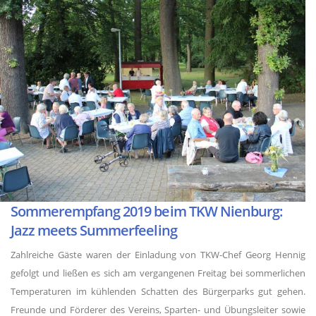
Sommerempfang 2019 beim TKW Nienburg:
Jazz meets Summerfeeling
Zahlreiche Gäste waren der Einladung von TKW-Chef Georg Hennig
gefolgt und ließen es sich am vergangenen Freitag bei sommerlichen
Temperaturen im kühlenden Schatten des Bürgerparks gut gehen.
Freunde und Förderer des Vereins, Sparten- und Übungsleiter sowie