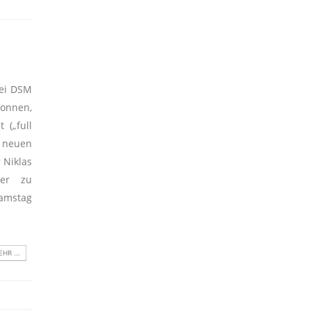
bei DSM
onnen,
 („full
m neuen
 Niklas
uer zu
amstag
HR ...