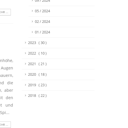
09 / 2024
05 / 2024
HR ...
02 / 2024
01 / 2024
2023 ( 30 )
2022 ( 10 )
enhöhe,
2021 ( 21 )
n Augen
2020 ( 18 )
auern,
nd die
2019 ( 23 )
, aber
2018 ( 22 )
mit den
et und
pi...
HR ...