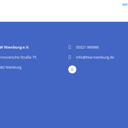
we
W Nienburg e.V.
05021 990980
nnoversche Straße 75
info@tkw-nienburg.de
582 Nienburg